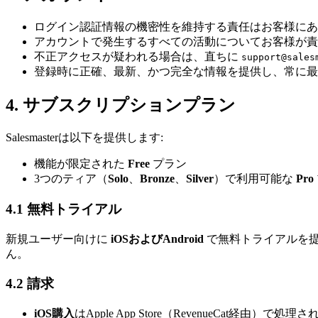
ログイン認証情報の機密性を維持する責任はお客様にあ
アカウントで発生するすべての活動についてお客様が責
不正アクセスが疑われる場合は、直ちに
support@sales
登録時に正確、最新、かつ完全な情報を提供し、常に最
4. サブスクリプションプラン
Salesmasterは以下を提供します:
機能が限定された
Free
プラン
3つのティア（
Solo
、
Bronze
、
Silver
）で利用可能な
Pro
4.1 無料トライアル
新規ユーザー向けに
iOSおよびAndroid
で無料トライアルを提
ん。
4.2 請求
iOS購入
はApple App Store（RevenueCat経由）で処理