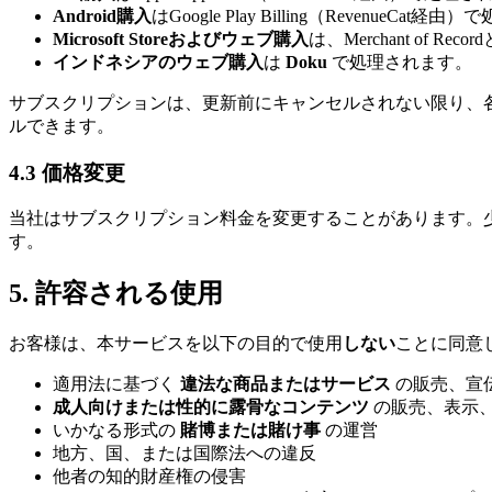
Android購入
はGoogle Play Billing（RevenueCat
Microsoft Storeおよびウェブ購入
は、Merchant of Re
インドネシアのウェブ購入
は
Doku
で処理されます。
サブスクリプションは、更新前にキャンセルされない限り、
ルできます。
4.3 価格変更
当社はサブスクリプション料金を変更することがあります。
す。
5. 許容される使用
お客様は、本サービスを以下の目的で使用
しない
ことに同意し
適用法に基づく
違法な商品またはサービス
の販売、宣
成人向けまたは性的に露骨なコンテンツ
の販売、表示
いかなる形式の
賭博または賭け事
の運営
地方、国、または国際法への違反
他者の知的財産権の侵害