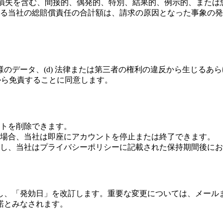
業機会の損失を含む、間接的、偶発的、特別、結果的、例示的、ま
する当社の総賠償責任の合計額は、請求の原因となった事象の
) お客様のデータ、(d) 法律または第三者の権利の違反から生
損害から免責することに同意します。
トを削除できます。
場合、当社は即座にアカウントを停止または終了できます。
し、当社はプライバシーポリシーに記載された保持期間後にお
し、「発効日」を改訂します。重要な変更については、メール
諾とみなされます。