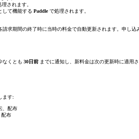
経由）で処理されます。
cordとして機能する
Paddle
で処理されます。
各請求期間の終了時に当時の料金で自動更新されます。申し込
少なくとも
30日前
までに通知し、新料金は次の更新時に適用さ
ます:
伝、配布
、配布