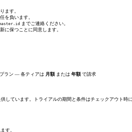
ります。
任を負います。
までご連絡ください。
master.id
新に保つことに同意します。
プラン — 各ティアは
月額
または
年額
で請求
供しています。トライアルの期間と条件はチェックアウト時
されます。