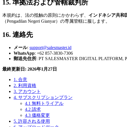
15. 準拠法および管轄裁判所
本規約は、法の抵触の原則にかかわらず、
インドネシア共和
（Pengadilan Negeri Gianyar）の専属管轄に服します。
16. 連絡先
メール
:
support@salesmaster.id
WhatsApp
: +62 857-3830-7306
郵送先住所
: PT SALESMASTER DIGITAL PLATFORM, Puri Pad
最終更新日: 2026年1月27日
1. 合意
2. 利用資格
3. アカウント
4. サブスクリプションプラン
4.1 無料トライアル
4.2 請求
4.3 価格変更
5. 許容される使用