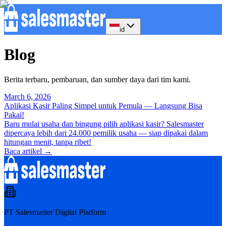
id
Blog
Berita terbaru, pembaruan, dan sumber daya dari tim kami.
March 6, 2026
Aplikasi Kasir Paling Simpel untuk Pemula — Langsung Bisa
Pakai!
Baru mulai usaha dan bingung pilih aplikasi kasir? Salesmaster
dipercaya lebih dari 24.000 pemilik usaha — siap dipakai dalam
hitungan menit, tanpa ribet!
Baca artikel
→
PT Salesmaster Digital Platform